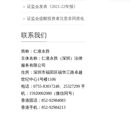
管通讯》
证监会发表《2021-22年报》
证监会提醒投资者注意非同质化
代币的相关风险
联系我们
简称：仁港永胜
主体名称：仁港永胜（深圳）法律
服务有限公司
住所：深圳市福田区福华三路卓越
世纪中心1号楼1106
电话：0755-83017248、25327299 手
机：15920002080（微信同号）
香港固话：852-92984083
香港手机：852-92984213