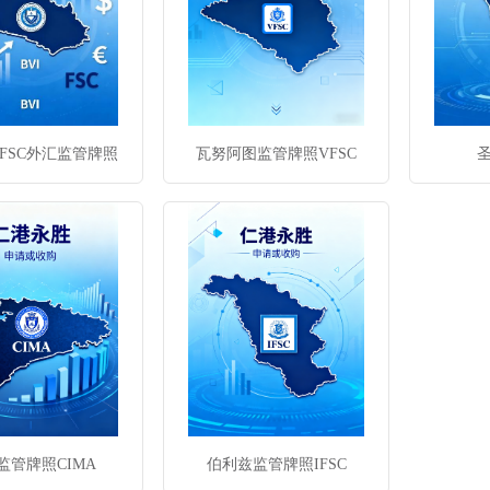
岛FSC外汇监管牌照
瓦努阿图监管牌照VFSC
监管牌照CIMA
伯利兹监管牌照IFSC