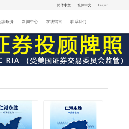
简体中文
繁体中文
English
配套服务
新闻中心
在线留言
联系我们