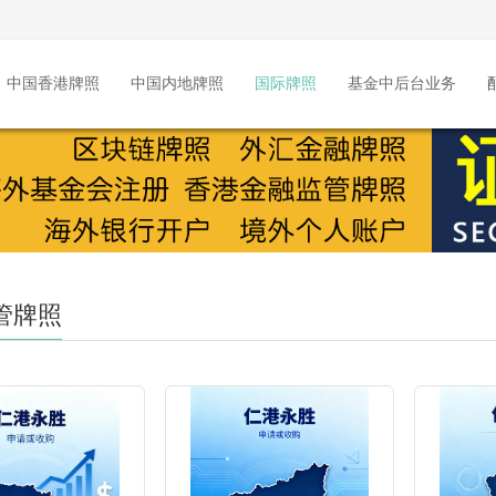
中国香港牌照
中国内地牌照
国际牌照
基金中后台业务
管牌照