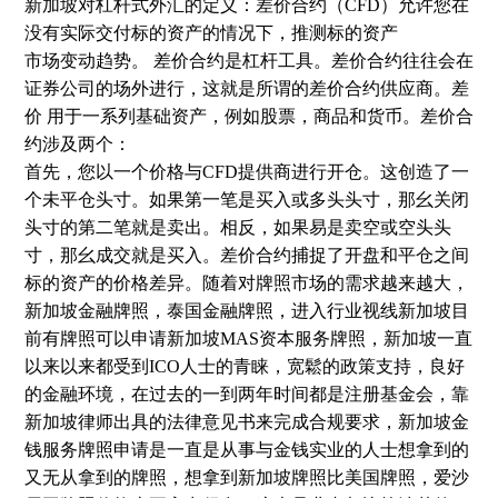
新加坡对杠杆式外汇的定义：差价合约（CFD）允许您在
没有实际交付标的资产的情况下，推测标的资产
市场变动趋势。 差价合约是杠杆工具。差价合约往往会在
证券公司的场外进行，这就是所谓的差价合约供应商。差
价 用于一系列基础资产，例如股票，商品和货币。差价合
约涉及两个：
首先，您以一个价格与CFD提供商进行开仓。这创造了一
个未平仓头寸。如果第一笔是买入或多头头寸，那幺关闭
头寸的第二笔就是卖出。相反，如果易是卖空或空头头
寸，那幺成交就是买入。差价合约捕捉了开盘和平仓之间
标的资产的价格差异。随着对牌照市场的需求越来越大，
新加坡金融牌照，泰国金融牌照，进入行业视线新加坡目
前有牌照可以申请新加坡MAS资本服务牌照，新加坡一直
以来以来都受到ICO人士的青睐，宽鬆的政策支持，良好
的金融环境，在过去的一到两年时间都是注册基金会，靠
新加坡律师出具的法律意见书来完成合规要求，新加坡金
钱服务牌照申请是一直是从事与金钱实业的人士想拿到的
又无从拿到的牌照，想拿到新加坡牌照比美国牌照，爱沙