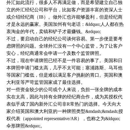
外汇如此流行，很多人不再满足做，而是希望建立自己独
立的外汇经纪公司和平台，比如客户资源丰富的资深人士
或介绍经纪商（IB）。做外汇也许能够盈利，但是经纪商
才是永远的赢家。美国加州有句老话：&ldquo;人人都在热
衷淘金的年代，卖镐和铲子才最赚钱。&rdquo;
不过，要启动自己的经纪公司谈何容易。第一步便是要考
虑牌照的问题。全球外汇没有一个中心监管，为了让客户
安心，经纪商通常会申请一个及数个监管牌照。
不过，现在申请牌照已经不是一件容易的事了。美国和日
本牌照申请门槛太高，几乎不太可能；塞浦路斯、马耳他
等国家门槛低，但是难以满足客户挑剔的胃口。英国和澳
大利亚等严苛监管国家成了最佳选择。
对一些资金较少的公司或个人来说，负担一张全牌的成本
实在太高，因此与持有全牌的经纪商合作，成为其授权代
表似乎成了国内新外汇公司非R常热门的选择。今天向大
家介绍英国和澳大利亚的一种牌照类型&mdash;&mdash;授
权代表（appointed representative/AR），也称之为&ldquo;
伞形牌照&rdquo;。