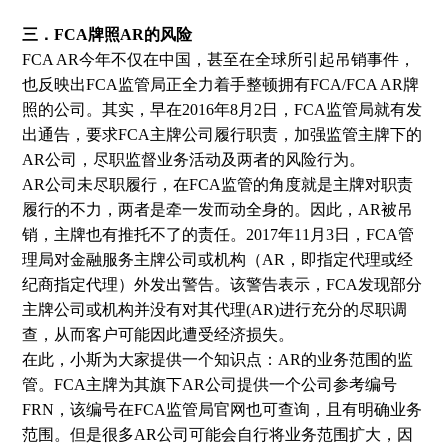
三．FCA牌照AR的风险
FCA AR今年不仅在中国，甚至在全球所引起吊销事件，
也反映出FCA监管局正全力着手整顿拥有FCA/FCA AR牌
照的公司。其实，早在2016年8月2日，FCA监管局就有发
出通告，要求FCA主牌公司履行职责，加强监管主牌下的
AR公司，尽职监督业务活动及两者的风险行为。
AR公司未尽职履行，在FCA监管的角度就是主牌对职责
履行的不力，两者是牵一发而动全身的。因此，AR被吊
销，主牌也有推托不了的责任。2017年11月3日，FCA管
理局对金融服务主牌公司或机构（AR，即指定代理或经
纪商指定代理）外发出警告。该警告表示，FCA发现部分
主牌公司或机构并没有对其代理(AR)进行充分的尽职调
查，从而客户可能因此遭受经济损失。
在此，小斯为大家提供一个知识点：AR的业务范围的监
管。FCA主牌为其旗下AR公司提供一个公司参考编号
FRN，该编号在FCA监管局官网也可查询，且有明确业务
范围。但是很多AR公司可能会自行将业务范围扩大，因